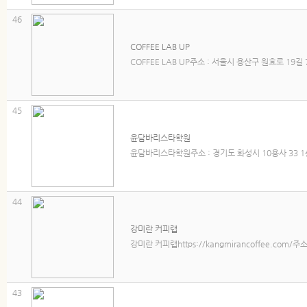
46
COFFEE LAB UP
COFFEE LAB UP주소 : 서울시 용산구 원효로 19길 7
45
윤담바리스타학원
윤담바리스타학원주소 : 경기도 화성시 10용사 33 1층 연
44
강미란 커피랩
강미란 커피랩https://kangmirancoffee.com/주
43