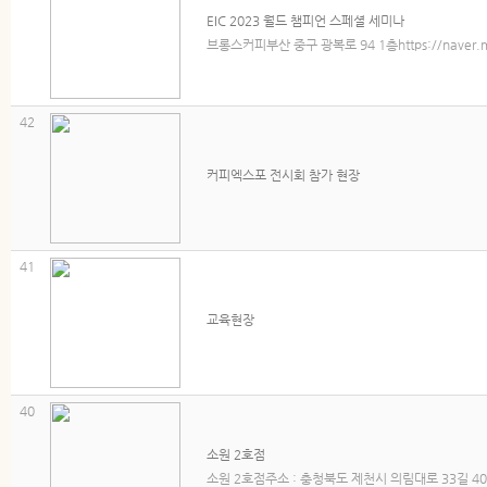
EIC 2023 월드 챔피언 스페셜 세미나
브롱스커피부산 중구 광복로 94 1층https://naver.m
42
커피엑스포 전시회 참가 현장
41
교육현장
40
소원 2호점
소원 2호점주소 : 충청북도 제천시 의림대로 33길 40연락