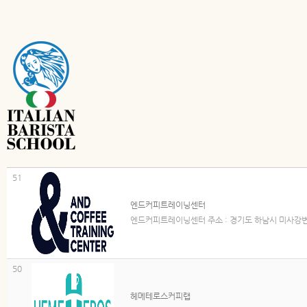
51
엔드커피트레이닝센터
엔드커피트레이닝센터 주소 : 경기도 하남시 미사강변동로9
50
헤메테로스커피랩